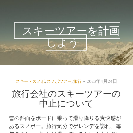
スキーツアーを計画
しよう
2023年4月24日
スキー・スノボ
,
スノボツアー
,
旅行
旅行会社のスキーツアーの
中止について
雪の斜面をボードに乗って滑り降りる爽快感が
あるスノボー。
旅行気分でゲレンデを訪れ、毎