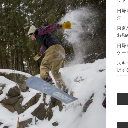
ット
日帰
ク
東京
お勧
日帰
ケー
スキ
択す